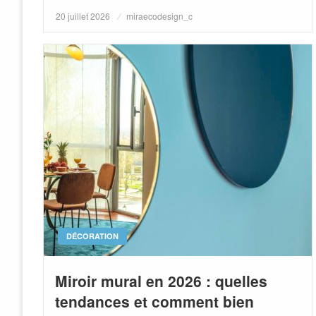
Posted
20 juillet 2026
miraecodesign_c
on
DÉCORATION
Miroir mural en 2026 : quelles
tendances et comment bien