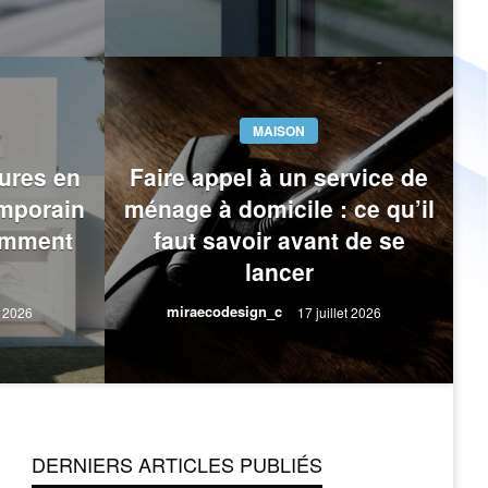
MAISON
ures en
Faire appel à un service de
emporain
ménage à domicile : ce qu’il
omment
faut savoir avant de se
nêtres en Savoie : ce qu’il
lancer
ant de se lancer
miraecodesign_c
t 2026
17 juillet 2026
 2026
DERNIERS ARTICLES PUBLIÉS