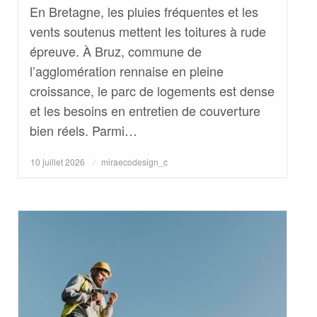
En Bretagne, les pluies fréquentes et les
vents soutenus mettent les toitures à rude
épreuve. À Bruz, commune de
l’agglomération rennaise en pleine
croissance, le parc de logements est dense
et les besoins en entretien de couverture
bien réels. Parmi…
Posted
10 juillet 2026
miraecodesign_c
on