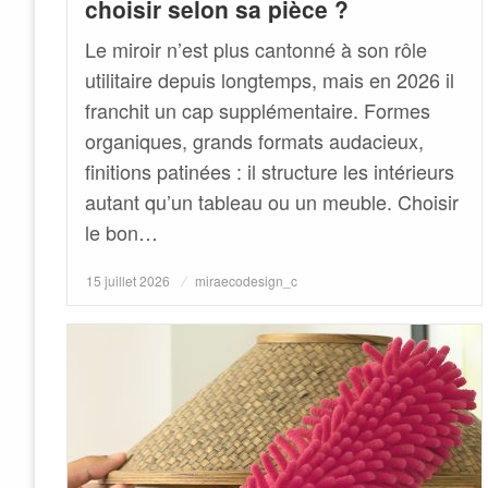
choisir selon sa pièce ?
Le miroir n’est plus cantonné à son rôle
utilitaire depuis longtemps, mais en 2026 il
franchit un cap supplémentaire. Formes
organiques, grands formats audacieux,
finitions patinées : il structure les intérieurs
autant qu’un tableau ou un meuble. Choisir
le bon…
Posted
15 juillet 2026
miraecodesign_c
on