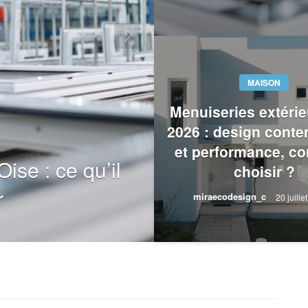
MAISON
Menuiseries extérie
2026 : design cont
MAISON
et performance, c
ise : ce qu’il
Changer ses fe
choisir ?
r
faut savoir av
miraecodesign_c
20 juille
miraecodesign_c
23 juillet