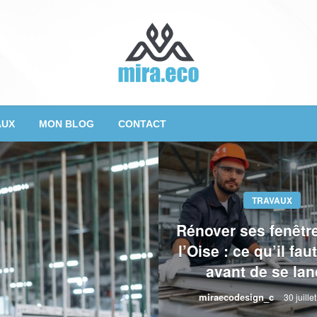
AUX
MON BLOG
CONTACT
TRAVAUX
Rénover ses fenêtr
l’Oise : ce qu’il fau
avant de se lan
miraecodesign_c
30 juille