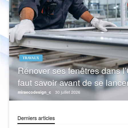
TRAVAUX
Rénover ses fenêtres dans l’O
faut savoir avant de se lance
miraecodesign_c
30 juillet 2026
Derniers articles