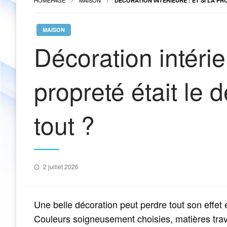
HOMEPAGE
MAISON
DÉCORATION INTÉRIEURE : ET SI LA PR
MAISON
Décoration intérieu
propreté était le 
tout ?
Posted
2 juillet 2026
on
Une belle décoration peut perdre tout son effet e
Couleurs soigneusement choisies, matières travai