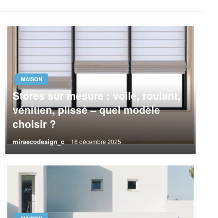
MAISON
Stores sur mesure : voile, roulant,
vénitien, plissé – quel modèle
choisir ?
miraecodesign_c
16 décembre 2025