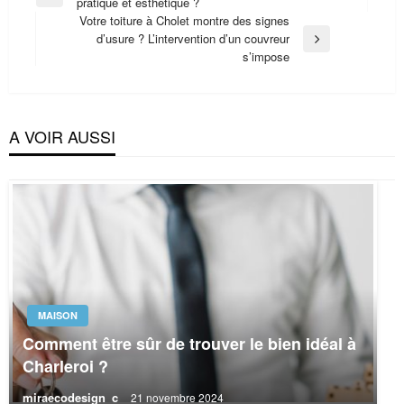
Previous
pratique et esthétique ?
de
Post
Votre toiture à Cholet montre des signes
l’article
d’usure ? L’intervention d’un couvreur
Next
s’impose
Post
A VOIR AUSSI
MAISON
Comment être sûr de trouver le bien idéal à
Charleroi ?
miraecodesign_c
21 novembre 2024