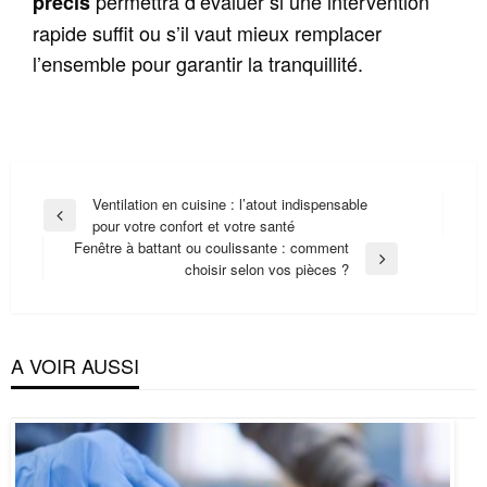
permettra d’évaluer si une intervention
précis
rapide suffit ou s’il vaut mieux remplacer
l’ensemble pour garantir la tranquillité.
Navigation
Ventilation en cuisine : l’atout indispensable
Previous
pour votre confort et votre santé
de
Post
Fenêtre à battant ou coulissante : comment
l’article
Next
choisir selon vos pièces ?
Post
A VOIR AUSSI