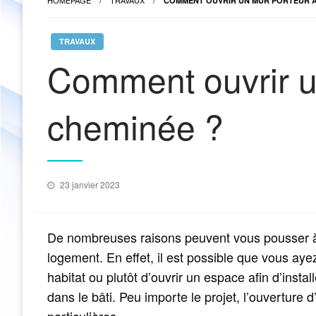
HOMEPAGE
TRAVAUX
COMMENT OUVRIR UN MUR PORTEUR A
TRAVAUX
Comment ouvrir u
cheminée ?
Posted
23 janvier 2023
on
De nombreuses raisons peuvent vous pousser à 
logement. En effet, il est possible que vous ayez
habitat ou plutôt d’ouvrir un espace afin d’instal
dans le bâti. Peu importe le projet, l’ouvertur
particulières.