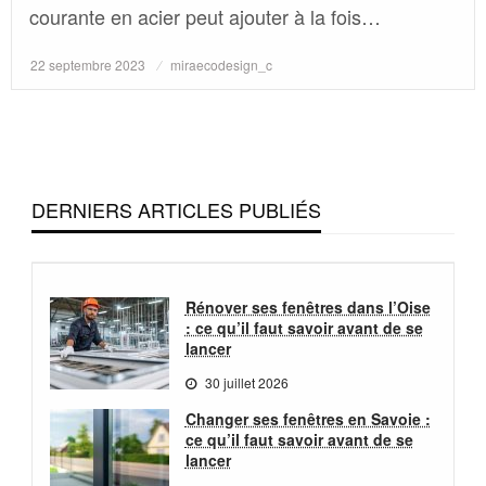
courante en acier peut ajouter à la fois…
Posted
22 septembre 2023
miraecodesign_c
on
DERNIERS ARTICLES PUBLIÉS
Rénover ses fenêtres dans l’Oise
: ce qu’il faut savoir avant de se
lancer
30 juillet 2026
Changer ses fenêtres en Savoie :
ce qu’il faut savoir avant de se
lancer