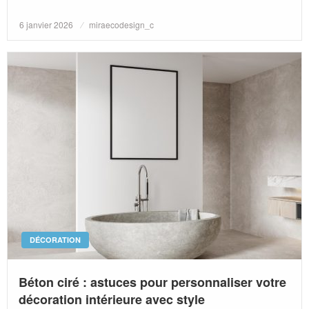
Posted
6 janvier 2026
miraecodesign_c
on
DÉCORATION
Béton ciré : astuces pour personnaliser votre
décoration intérieure avec style