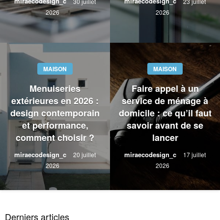
miraecodesign_c
miraecodesign_c
30 juillet
23 juillet
2026
2026
MAISON
MAISON
Menuiseries
Faire appel à un
extérieures en 2026 :
service de ménage à
design contemporain
domicile : ce qu’il faut
et performance,
savoir avant de se
comment choisir ?
lancer
miraecodesign_c
miraecodesign_c
20 juillet
17 juillet
2026
2026
Derniers articles