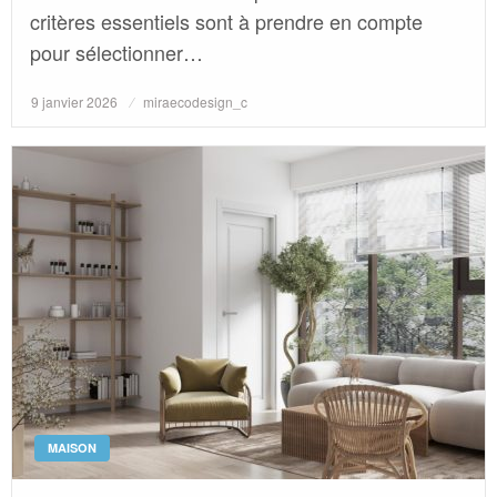
critères essentiels sont à prendre en compte
pour sélectionner…
Posted
9 janvier 2026
miraecodesign_c
on
MAISON